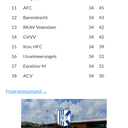
11
AFC
34
45
12
Barendrecht
34
43
13
RKAV Volendam
34
42
14
GVVV
34
42
15
Kon. HFC
34
39
16
IJsselmeervogels
34
31
17
Excelsior M
34
31
18
ACV
34
30
Programma/stand →