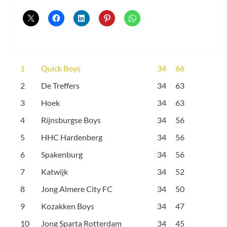
1
Quick Boys
34
66
2
De Treffers
34
63
3
Hoek
34
63
4
Rijnsburgse Boys
34
56
5
HHC Hardenberg
34
56
6
Spakenburg
34
56
7
Katwijk
34
52
8
Jong Almere City FC
34
50
9
Kozakken Boys
34
47
10
Jong Sparta Rotterdam
34
45