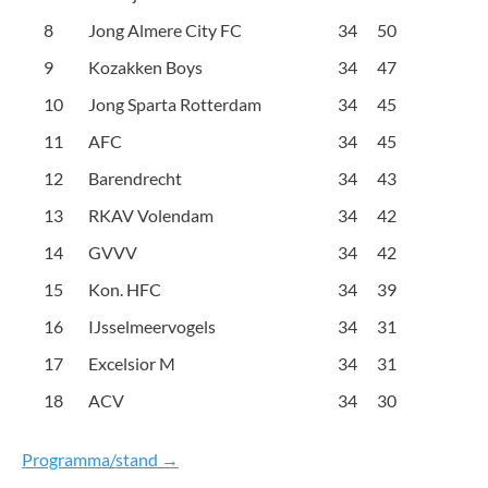
8
Jong Almere City FC
34
50
9
Kozakken Boys
34
47
10
Jong Sparta Rotterdam
34
45
11
AFC
34
45
12
Barendrecht
34
43
13
RKAV Volendam
34
42
14
GVVV
34
42
15
Kon. HFC
34
39
16
IJsselmeervogels
34
31
17
Excelsior M
34
31
18
ACV
34
30
Programma/stand →