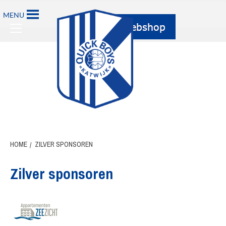
Ga
MENU
naar
Primary
de
Menu
inhoud
HOME
ZILVER SPONSOREN
Zilver sponsoren