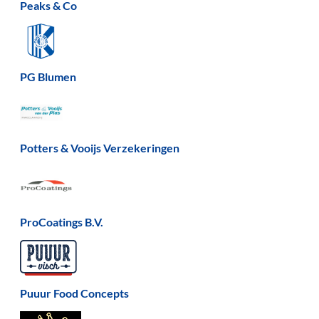
Peaks & Co
PG Blumen
Potters & Vooijs Verzekeringen
ProCoatings B.V.
Puuur Food Concepts