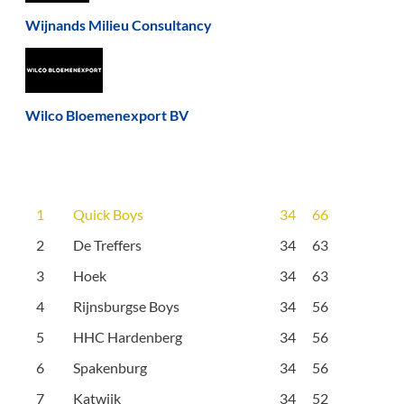
Wijnands Milieu Consultancy
Wilco Bloemenexport BV
1
Quick Boys
34
66
2
De Treffers
34
63
3
Hoek
34
63
4
Rijnsburgse Boys
34
56
5
HHC Hardenberg
34
56
6
Spakenburg
34
56
7
Katwijk
34
52