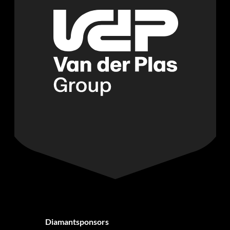
Diamantsponsors