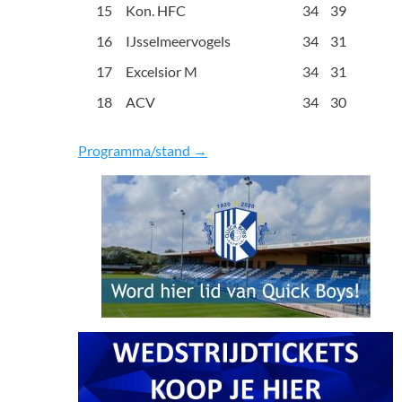
15
Kon. HFC
34
39
16
IJsselmeervogels
34
31
17
Excelsior M
34
31
18
ACV
34
30
Programma/stand →