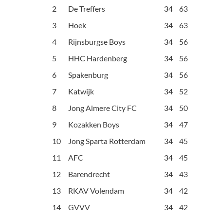
2
De Treffers
34
63
3
Hoek
34
63
4
Rijnsburgse Boys
34
56
5
HHC Hardenberg
34
56
6
Spakenburg
34
56
7
Katwijk
34
52
8
Jong Almere City FC
34
50
9
Kozakken Boys
34
47
10
Jong Sparta Rotterdam
34
45
11
AFC
34
45
12
Barendrecht
34
43
13
RKAV Volendam
34
42
14
GVVV
34
42