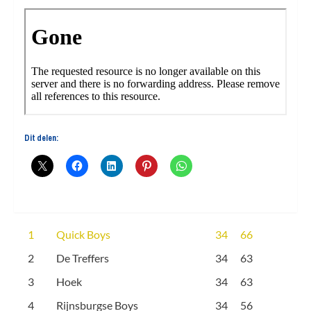
Dit delen:
1
Quick Boys
34
66
2
De Treffers
34
63
3
Hoek
34
63
4
Rijnsburgse Boys
34
56