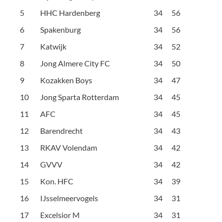
5
HHC Hardenberg
34
56
6
Spakenburg
34
56
7
Katwijk
34
52
8
Jong Almere City FC
34
50
9
Kozakken Boys
34
47
10
Jong Sparta Rotterdam
34
45
11
AFC
34
45
12
Barendrecht
34
43
13
RKAV Volendam
34
42
14
GVVV
34
42
15
Kon. HFC
34
39
16
IJsselmeervogels
34
31
17
Excelsior M
34
31