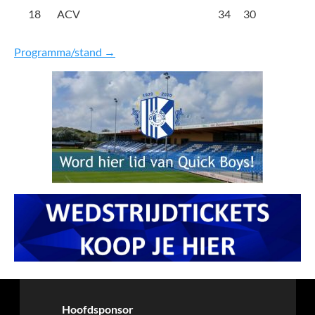
18
ACV
34
30
Programma/stand →
Hoofdsponsor