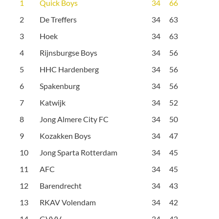
1
Quick Boys
34
66
2
De Treffers
34
63
3
Hoek
34
63
4
Rijnsburgse Boys
34
56
5
HHC Hardenberg
34
56
6
Spakenburg
34
56
7
Katwijk
34
52
8
Jong Almere City FC
34
50
9
Kozakken Boys
34
47
10
Jong Sparta Rotterdam
34
45
11
AFC
34
45
12
Barendrecht
34
43
13
RKAV Volendam
34
42
14
GVVV
34
42