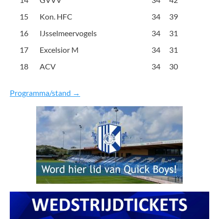
15
Kon. HFC
34
39
16
IJsselmeervogels
34
31
17
Excelsior M
34
31
18
ACV
34
30
Programma/stand →