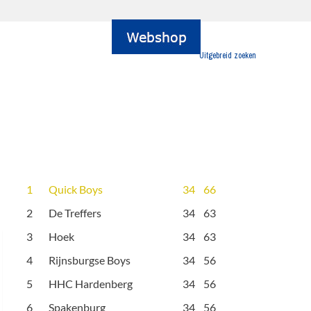
Uitgebreid zoeken
1
Quick Boys
34
66
2
De Treffers
34
63
3
Hoek
34
63
4
Rijnsburgse Boys
34
56
5
HHC Hardenberg
34
56
6
Spakenburg
34
56