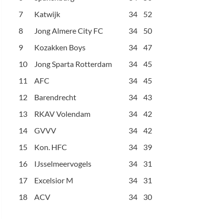
7
Katwijk
34
52
8
Jong Almere City FC
34
50
9
Kozakken Boys
34
47
10
Jong Sparta Rotterdam
34
45
11
AFC
34
45
12
Barendrecht
34
43
13
RKAV Volendam
34
42
14
GVVV
34
42
15
Kon. HFC
34
39
16
IJsselmeervogels
34
31
17
Excelsior M
34
31
18
ACV
34
30