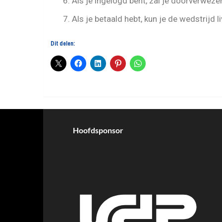
6. Als je ingelogd bent, zal je doorverweze
7. Als je betaald hebt, kun je de wedstrijd l
Dit delen:
Hoofdsponsor