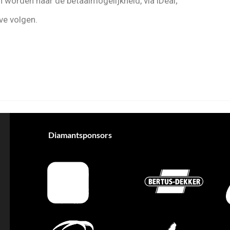
n worden naar de betaalmogelijkheid, via iDeal;
ive volgen.
Diamantsponsors