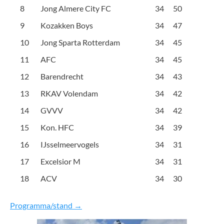
8
Jong Almere City FC
34
50
9
Kozakken Boys
34
47
10
Jong Sparta Rotterdam
34
45
11
AFC
34
45
12
Barendrecht
34
43
13
RKAV Volendam
34
42
14
GVVV
34
42
15
Kon. HFC
34
39
16
IJsselmeervogels
34
31
17
Excelsior M
34
31
18
ACV
34
30
Programma/stand →