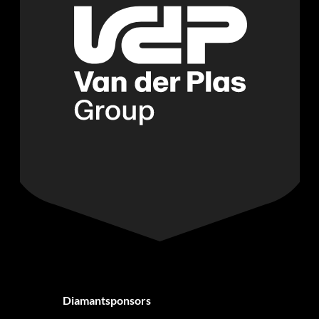
Diamantsponsors