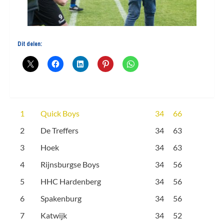
Dit delen:
1
Quick Boys
34
66
2
De Treffers
34
63
3
Hoek
34
63
4
Rijnsburgse Boys
34
56
5
HHC Hardenberg
34
56
6
Spakenburg
34
56
7
Katwijk
34
52