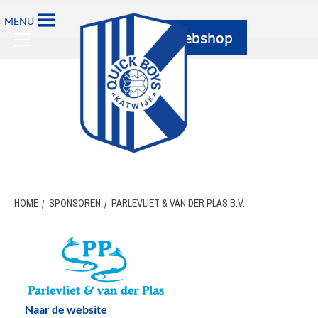
Ga
MENU
naar
Primary
de
Menu
inhoud
HOME
SPONSOREN
PARLEVLIET & VAN DER PLAS B.V.
Naar de website