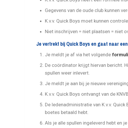
Gegevens van de oude club kunnen ver
K.v.v. Quick Boys moet kunnen controler
Niet inschrijven = niet plaatsen = niet o
Je
vertrekt bij Quick Boys en gaat naar ee
Je meldt je af via het volgende
formul
De coördinator krijgt hiervan bericht. Hi
spullen weer inlevert.
Je meldt je aan bij je nieuwe verenigin
K.v.v. Quick Boys ontvangt van de KNVB
De ledenadministratie van K.v.v. Quick B
boetes betaald hebt.
Als je alle spullen ingeleverd hebt en j