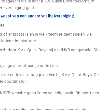
 toegelicht als je naar K..v.v. Quick Boys toekomt, of
ere vereniging gaat.
geweest van een andere voetbalvereniging
ier
:
ng of er plaats is en in welk team je gaat spelen. De
e ledenadministratie.
ordt door K.v.v. Quick Boys bij de KNVB aangemeld. Dit
jvingsverzoek aan je oude club.
r de oude club, mag je spelen bij K.v.v. Quick Boys. De
de coördinator.
e KNVB website gebruikt en volledig invult. Dit heeft een
chrijving nodig voor het innen van de contributie.