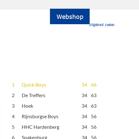
Uitgebreid zoeken
1
Quick Boys
34
66
2
De Treffers
34
63
3
Hoek
34
63
4
Rijnsburgse Boys
34
56
5
HHC Hardenberg
34
56
6
Spakenburg
34
56