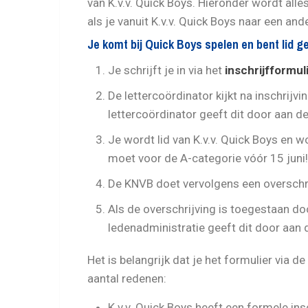
van K.v.v. Quick Boys. Hieronder wordt alles
als je vanuit K.v.v. Quick Boys naar een and
Je komt bij Quick Boys spelen en bent lid 
Je schrijft je in via het
inschrijfformul
De lettercoördinator kijkt na inschrijvi
lettercoördinator geeft dit door aan d
Je wordt lid van K.v.v. Quick Boys en w
moet voor de A-categorie vóór 15 juni!
De KNVB doet vervolgens een overschri
Als de overschrijving is toegestaan doo
ledenadministratie geeft dit door aan 
Het is belangrijk dat je het formulier via d
aantal redenen:
K.v.v. Quick Boys heeft een formele ins