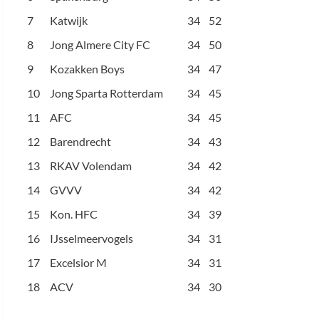
7
Katwijk
34
52
8
Jong Almere City FC
34
50
9
Kozakken Boys
34
47
10
Jong Sparta Rotterdam
34
45
11
AFC
34
45
12
Barendrecht
34
43
13
RKAV Volendam
34
42
14
GVVV
34
42
15
Kon. HFC
34
39
16
IJsselmeervogels
34
31
17
Excelsior M
34
31
18
ACV
34
30