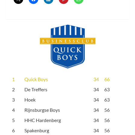
1
Quick Boys
34
66
2
De Treffers
34
63
3
Hoek
34
63
4
Rijnsburgse Boys
34
56
5
HHC Hardenberg
34
56
6
Spakenburg
34
56