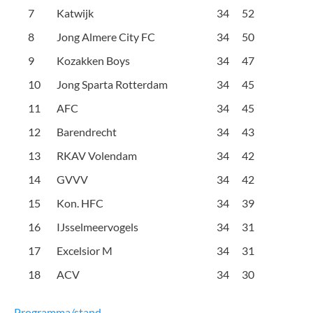
7
Katwijk
34
52
8
Jong Almere City FC
34
50
9
Kozakken Boys
34
47
10
Jong Sparta Rotterdam
34
45
11
AFC
34
45
12
Barendrecht
34
43
13
RKAV Volendam
34
42
14
GVVV
34
42
15
Kon. HFC
34
39
16
IJsselmeervogels
34
31
17
Excelsior M
34
31
18
ACV
34
30
Programma/stand →