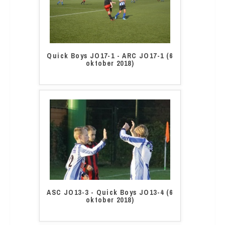
Quick Boys JO17-1 - ARC JO17-1 (6
oktober 2018)
ASC JO13-3 - Quick Boys JO13-4 (6
oktober 2018)