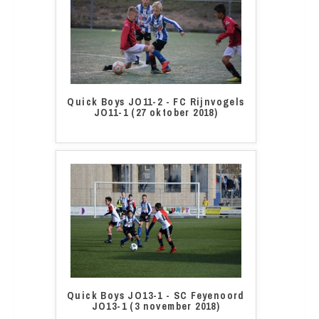
Quick Boys JO11-2 - FC Rijnvogels
JO11-1 (27 oktober 2018)
Quick Boys JO13-1 - SC Feyenoord
JO13-1 (3 november 2018)