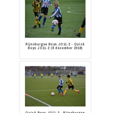
Rijnsburgse Boys JO11-2 - Quick
Boys JO11-2 (8 december 2018)
Quick Boys JO11-2 - Rijnsburgse