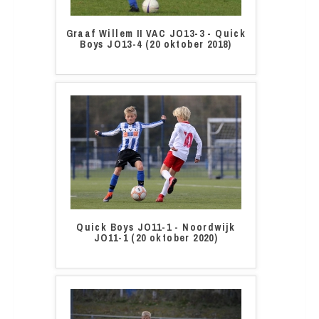
Graaf Willem II VAC JO13-3 - Quick
Boys JO13-4 (20 oktober 2018)
Quick Boys JO11-1 - Noordwijk
JO11-1 (20 oktober 2020)