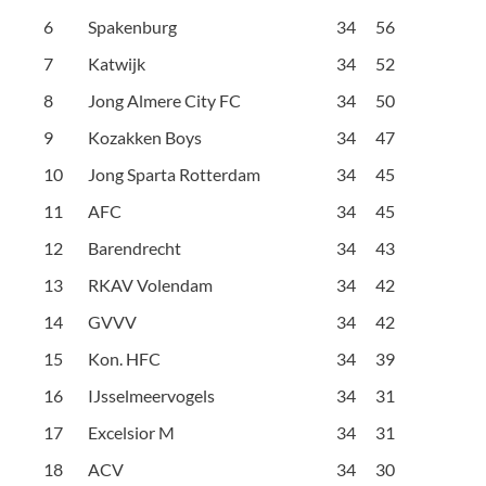
6
Spakenburg
34
56
7
Katwijk
34
52
8
Jong Almere City FC
34
50
9
Kozakken Boys
34
47
10
Jong Sparta Rotterdam
34
45
11
AFC
34
45
12
Barendrecht
34
43
13
RKAV Volendam
34
42
14
GVVV
34
42
15
Kon. HFC
34
39
16
IJsselmeervogels
34
31
17
Excelsior M
34
31
18
ACV
34
30