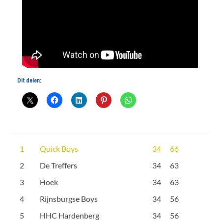
Dit delen:
1
Quick Boys
34
66
2
De Treffers
34
63
3
Hoek
34
63
4
Rijnsburgse Boys
34
56
5
HHC Hardenberg
34
56