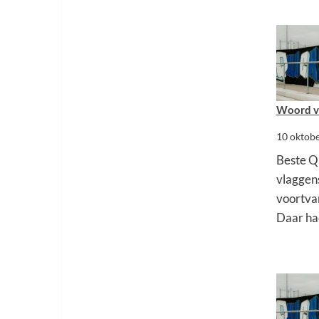
Woord va
10 oktob
Beste Q
vlaggens
voortva
Daar ha