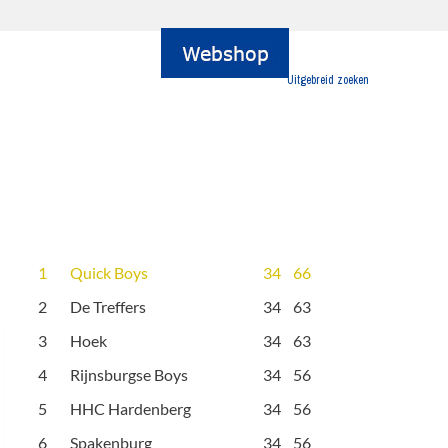
Uitgebreid zoeken
1
Quick Boys
34
66
2
De Treffers
34
63
3
Hoek
34
63
4
Rijnsburgse Boys
34
56
5
HHC Hardenberg
34
56
6
Spakenburg
34
56