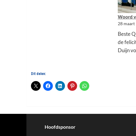
Woord va
28 maart
Beste Qu
de felic
Duijn vo
Dit delen:
Hoofdsponsor