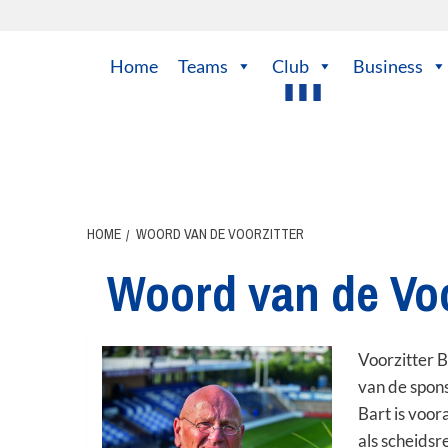
Ga
naar
de
Home
Teams
Club
Business
inhoud
HOME
WOORD VAN DE VOORZITTER
Woord van de Voo
Voorzitter B
van de spons
Bart is voor
als scheidsr