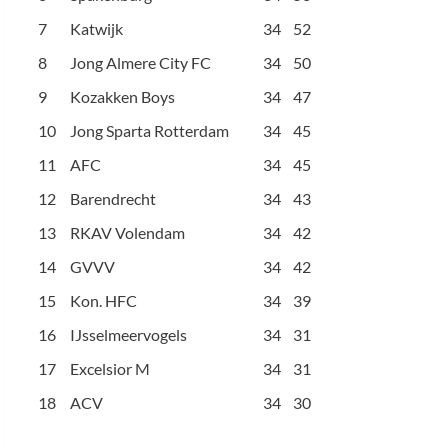
7
Katwijk
34
52
8
Jong Almere City FC
34
50
9
Kozakken Boys
34
47
10
Jong Sparta Rotterdam
34
45
11
AFC
34
45
12
Barendrecht
34
43
13
RKAV Volendam
34
42
14
GVVV
34
42
15
Kon. HFC
34
39
16
IJsselmeervogels
34
31
17
Excelsior M
34
31
18
ACV
34
30