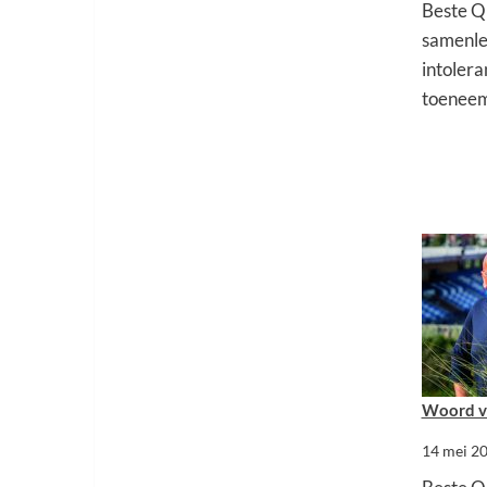
Beste Qu
samenle
intoler
toeneem
Woord va
14 mei 2