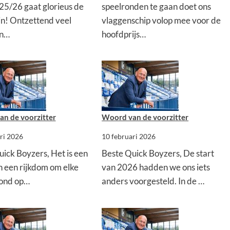
25/26 gaat glorieus de
speelronden te gaan doet ons
in! Ontzettend veel
vlaggenschip volop mee voor de
an…
hoofdprijs…
n de voorzitter
Woord van de voorzitter
ri 2026
10 februari 2026
ick Boyzers, Het is een
Beste Quick Boyzers, De start
n een rijkdom om elke
van 2026 hadden we ons iets
ond op…
anders voorgesteld. In de …