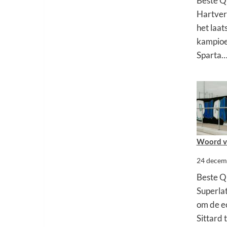
Beste Q
Hartver
het laat
kampioe
Sparta
Woord va
24 decem
Beste Q
Superlat
om de e
Sittard 