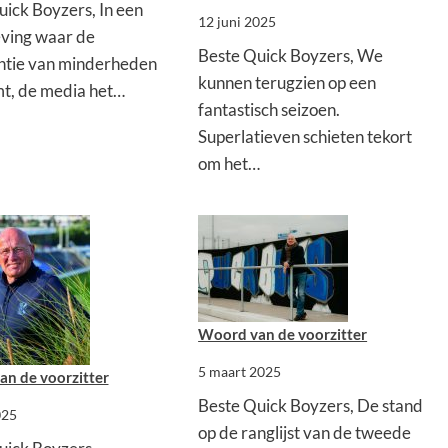
ick Boyzers, In een
12 juni 2025
ving waar de
Beste Quick Boyzers, We
antie van minderheden
kunnen terugzien op een
t, de media het…
fantastisch seizoen.
Superlatieven schieten tekort
om het…
Woord van de voorzitter
5 maart 2025
n de voorzitter
Beste Quick Boyzers, De stand
025
op de ranglijst van de tweede