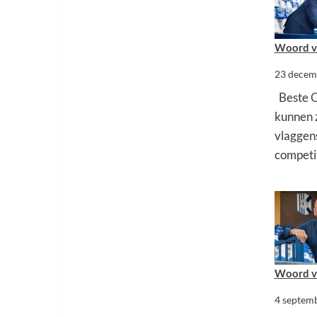
Woord va
23 decem
Beste Q
kunnen 
vlaggen
competi
Woord va
4 septem