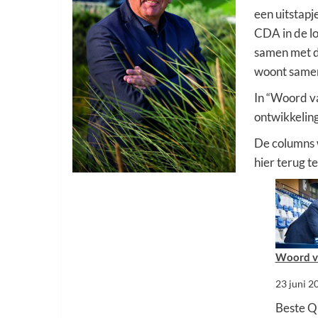
een uitstapj
CDA in de lo
samen met do
woont samen
In “Woord va
ontwikkeling
De columns w
hier terug te
Woord va
23 juni 2
Beste Q