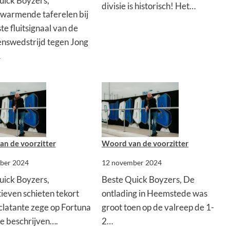
uick Boyzers,
divisie is historisch! Het…
warmende taferelen bij
ste fluitsignaal van de
nswedstrijd tegen Jong
…
n de voorzitter
Woord van de voorzitter
ber 2024
12 november 2024
uick Boyzers,
Beste Quick Boyzers, De
ieven schieten tekort
ontlading in Heemstede was
clatante zege op Fortuna
groot toen op de valreep de 1-
te beschrijven….
2…