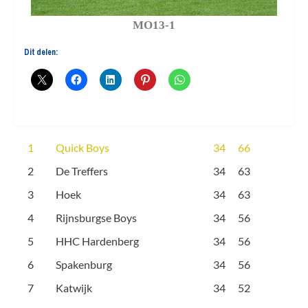
MO13-1
Dit delen:
1
Quick Boys
34
66
2
De Treffers
34
63
3
Hoek
34
63
4
Rijnsburgse Boys
34
56
5
HHC Hardenberg
34
56
6
Spakenburg
34
56
7
Katwijk
34
52