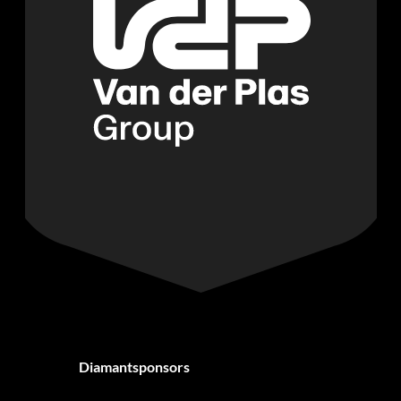
Diamantsponsors