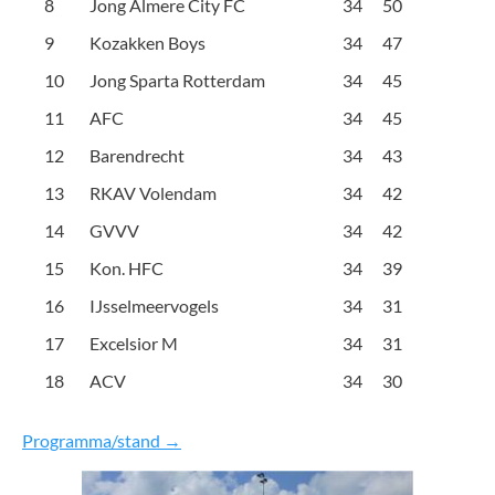
8
Jong Almere City FC
34
50
9
Kozakken Boys
34
47
10
Jong Sparta Rotterdam
34
45
11
AFC
34
45
12
Barendrecht
34
43
13
RKAV Volendam
34
42
14
GVVV
34
42
15
Kon. HFC
34
39
16
IJsselmeervogels
34
31
17
Excelsior M
34
31
18
ACV
34
30
Programma/stand →