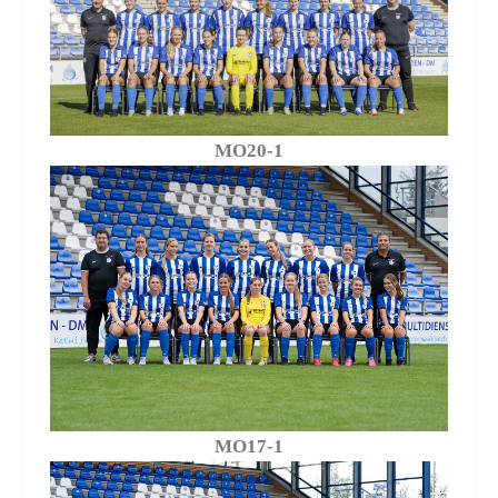
MO20-1
MO17-1