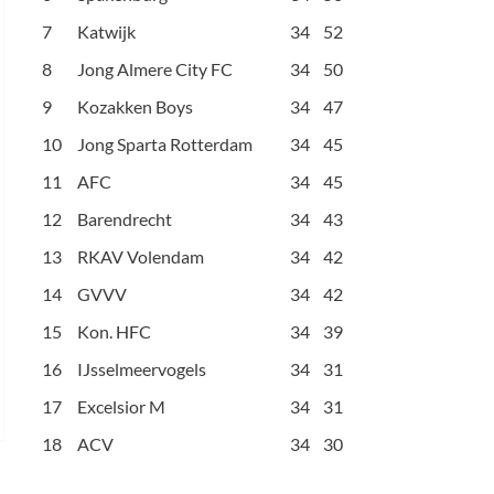
7
Katwijk
34
52
8
Jong Almere City FC
34
50
9
Kozakken Boys
34
47
10
Jong Sparta Rotterdam
34
45
11
AFC
34
45
12
Barendrecht
34
43
13
RKAV Volendam
34
42
14
GVVV
34
42
15
Kon. HFC
34
39
16
IJsselmeervogels
34
31
17
Excelsior M
34
31
18
ACV
34
30