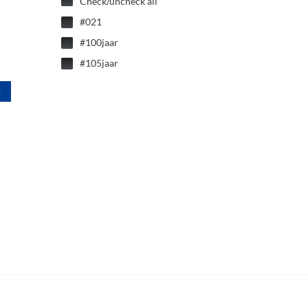
Check/uncheck all
#021
#100jaar
#105jaar
#2022
t
#2023
#2024
#2024/2025
#2025/2026
#2026/2027
#30+
#35+
#35+-1
#4edivisie
#55+