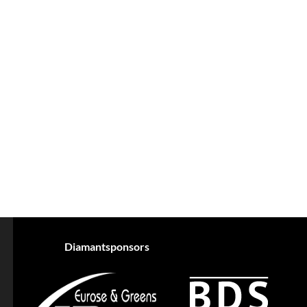
#55+middag
#7x7
#aanbieding
#aanmelden
#ACA
#achterdeborden
#actie
#actiedag
#AED
#afscheid
#afsluiting
#AJAQUI
Diamantsponsors
#alv
#alzheimernederland
#apresski