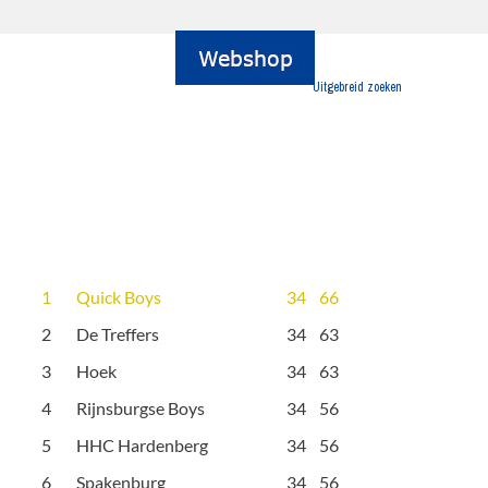
Uitgebreid zoeken
1
Quick Boys
34
66
2
De Treffers
34
63
3
Hoek
34
63
4
Rijnsburgse Boys
34
56
5
HHC Hardenberg
34
56
6
Spakenburg
34
56