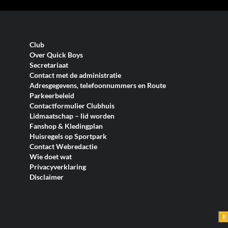
#bedankt
#begeleiders
#beker
Club
#bekervoetbal
Over Quick Boys
#beste
Secretariaat
Contact met de administratie
#bestevannederland
Adresgegevens, telefoonnummers en Route
#bestuur
Parkeerbeleid
Contactformulier Clubhuis
#Bidons
Lidmaatschap – lid worden
#bier
Fanshop & Kledingplan
Huisregels op Sportpark
#biertje
Contact Webredactie
#bingo
Wie doet wat
Privacyverklaring
#blauwwit
Disclaimer
#blessurepreventie
#bordes
#borrel