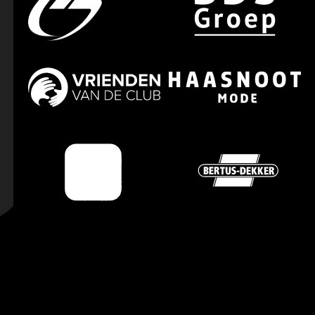
#assistent
#assistentscheidrechter
#assistentscheidsrechter
#atleticomadrid
#AVG
#awaydays
#azalkmaar
#azqui
#azui
#baasvanhetdorp
#bakken
#barcelona
#barmedewerker
#batman
#BBQ