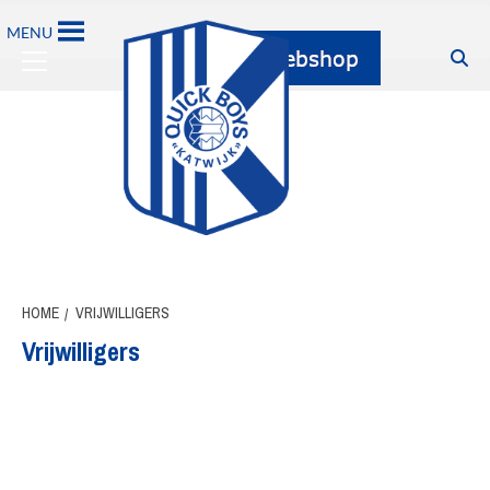
Ga
MENU
naar
Primary
de
Menu
inhoud
HOME
VRIJWILLIGERS
Vrijwilligers