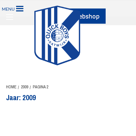
Ga
MENU
naar
Primary
de
Menu
inhoud
HOME
2009
PAGINA 2
Jaar:
2009