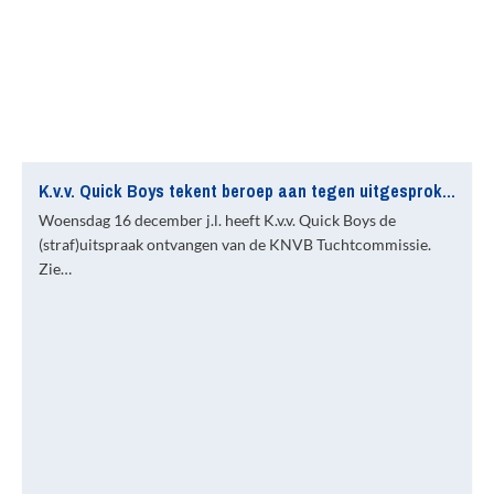
K.v.v. Quick Boys tekent beroep aan tegen uitgesproken straf
Woensdag 16 december j.l. heeft K.v.v. Quick Boys de
(straf)uitspraak ontvangen van de KNVB Tuchtcommissie.
Zie…