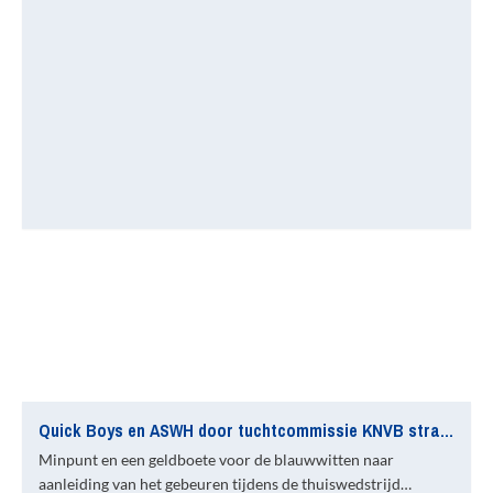
Quick Boys en ASWH door tuchtcommissie KNVB straf opgelegd
Minpunt en een geldboete voor de blauwwitten naar
aanleiding van het gebeuren tijdens de thuiswedstrijd…