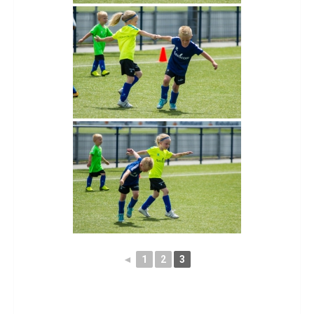
◄
1
2
3