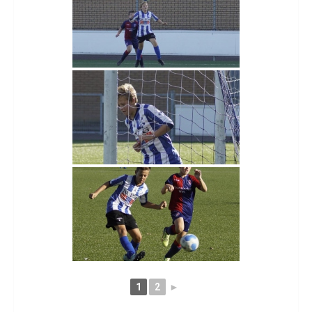
1
2
►