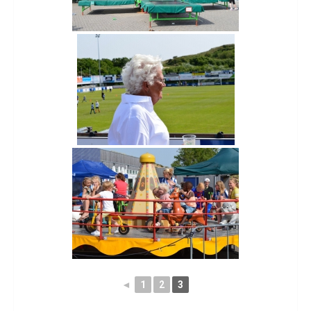
◄
1
2
3