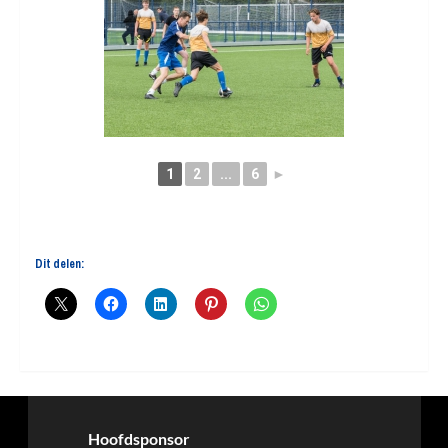
1
2
...
6
►
Dit delen:
Hoofdsponsor