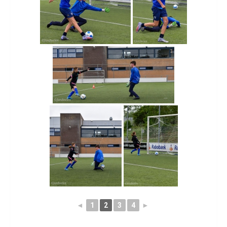
◄
1
2
3
4
►