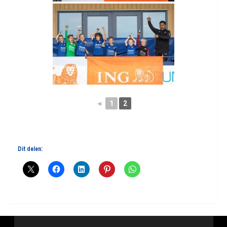
◄
1
2
Dit delen: