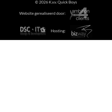
© 2026 K.v.v. Quick Boys
Website gerealiseerd door:
Hosting: