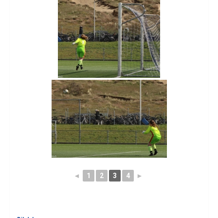
◄
1
2
3
4
►