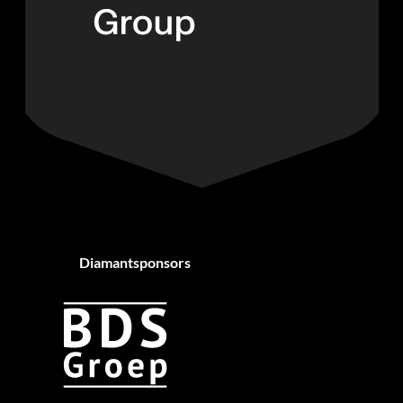
Diamantsponsors