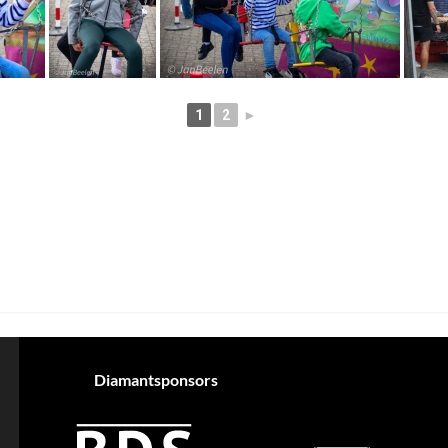
1
2
►
Diamantsponsors