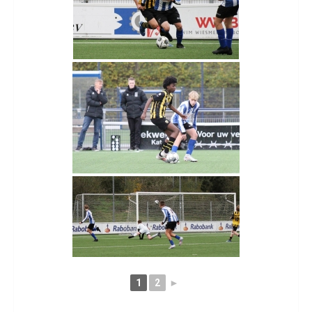
1
2
►