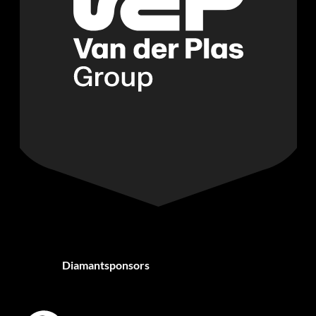
Diamantsponsors