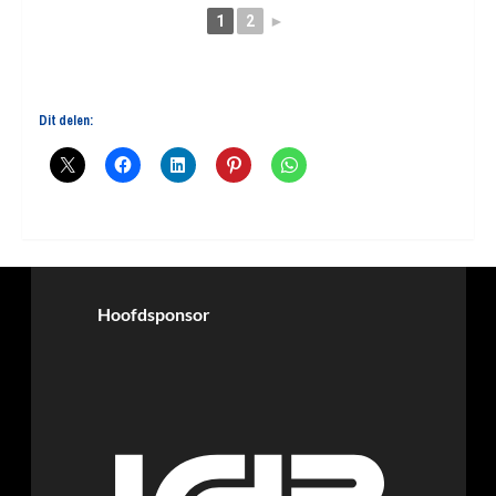
1
2
►
Dit delen:
Hoofdsponsor