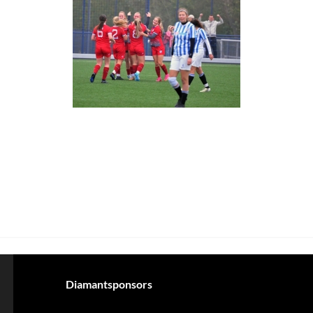
Diamantsponsors