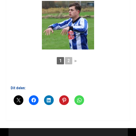
1
2
►
Dit delen: