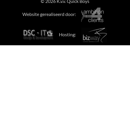
© 2026 K.v.v. Quick Boys
Website gerealiseerd door:
Hosting: