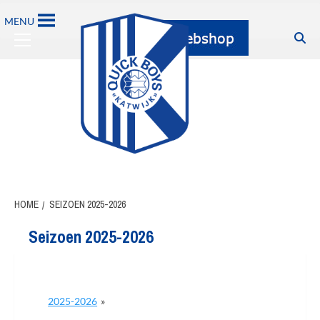
Ga
MENU
naar
Primary
de
Menu
inhoud
HOME
SEIZOEN 2025-2026
Seizoen 2025-2026
2025-2026
»