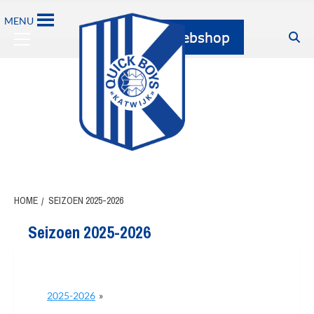
Ga
MENU
naar
Primary
de
Menu
inhoud
HOME
SEIZOEN 2025-2026
Seizoen 2025-2026
2025-2026
»