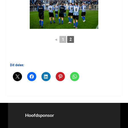
◄
1
2
Dit delen:
Hoofdsponsor