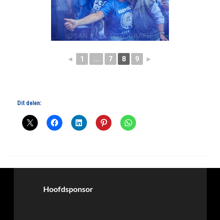
◄
1
...
7
8
9
►
Dit delen:
Hoofdsponsor