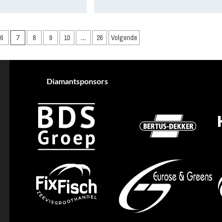
6
7
8
9
10
…
26
Volgende
Diamantsponsors