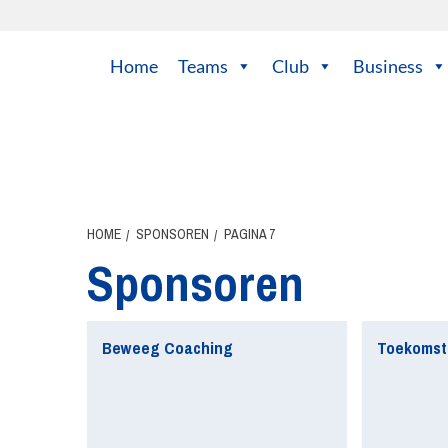
Ga
naar
de
Home
Teams
Club
Business
inhoud
HOME
SPONSOREN
PAGINA 7
Sponsoren
Beweeg Coaching
Toekomst