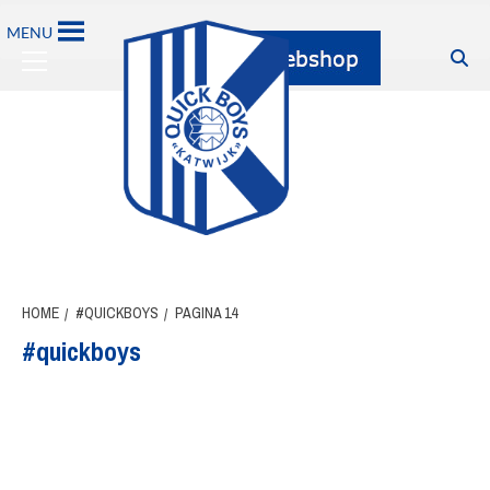
Ga
MENU
naar
Primary
de
Menu
inhoud
HOME
#QUICKBOYS
PAGINA 14
#quickboys