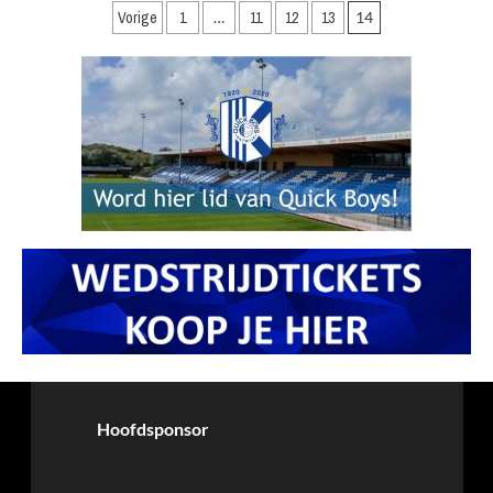
Berichten
Vorige
1
…
11
12
13
14
paginering
Hoofdsponsor