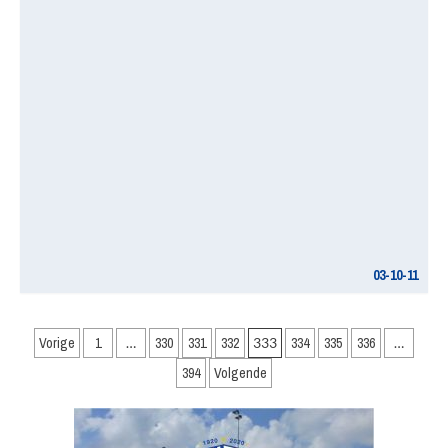
03-10-11
Berichten
Vorige
1
…
330
331
332
333
334
335
336
…
paginering
394
Volgende