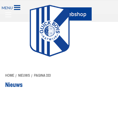
Ga
MENU
naar
Primary
de
Menu
inhoud
HOME
NIEUWS
PAGINA 333
Nieuws