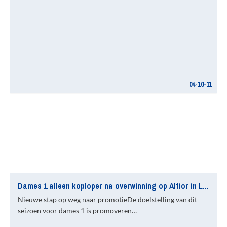
04-10-11
Dames 1 alleen koploper na overwinning op Altior in Langeraar: 0-8 (rust: 0-5)
Nieuwe stap op weg naar promotieDe doelstelling van dit
seizoen voor dames 1 is promoveren…