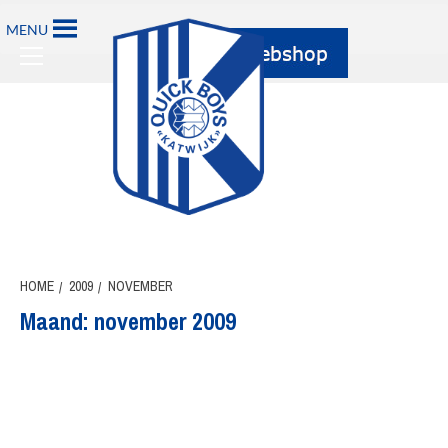
Ga
MENU
naar
Primary
de
Menu
inhoud
HOME
2009
NOVEMBER
Maand:
november 2009