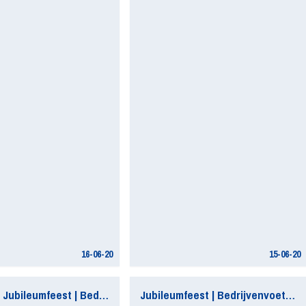
16-06-20
15-06-20
[Afgelast] Jubileumfeest | Bedrijvenvoetbal / Walking Football
Jubileumfeest | Bedrijvenvoetbal / Walking Football