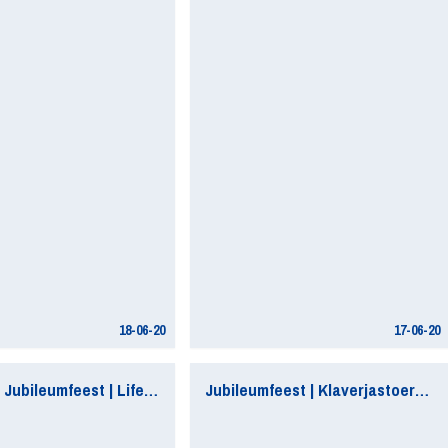
18-06-20
17-06-20
[Afgelast] Jubileumfeest | Lifestyle Event dames
Jubileumfeest | Klaverjastoernooi (100 tafels)