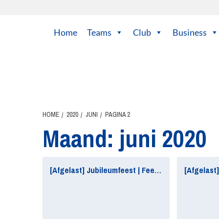
Ga
naar
de
Home
Teams
Club
Business
inhoud
HOME
2020
JUNI
PAGINA 2
Maand:
juni 2020
[Afgelast] Jubileumfeest | Feestavond voor de jeugd