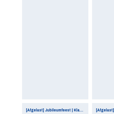
[Afgelast] Jubileumfeest | Klaverjastoernooi (100 tafels)