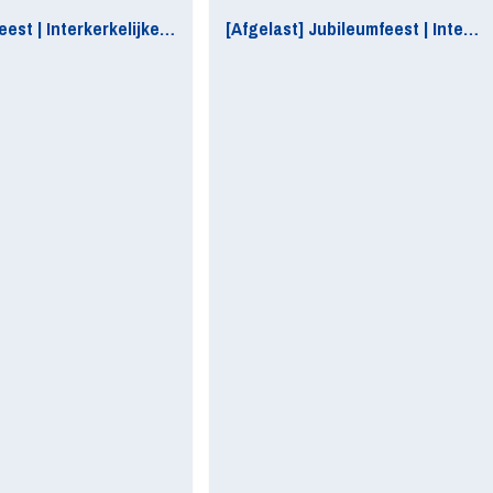
Jubileumfeest | Interkerkelijke bijeenkomst
[Afgelast] Jubileumfeest | Interkerkelijke bijeenkomst