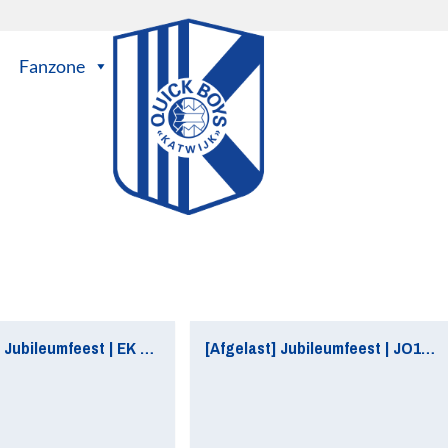
Fanzone
[Afgelast] Jubileumfeest | EK 2020: Nederland – Oostenrijk
[Afgelast] Jubileumfeest | JO14 t/m JO19 en MO15 t/m MO19