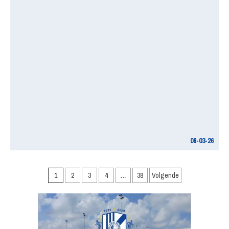
06-03-26
Berichten
1
2
3
4
…
38
Volgende
paginering