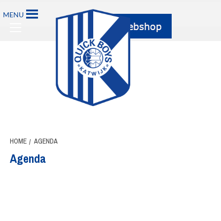
Ga
MENU
naar
Primary
de
Menu
inhoud
HOME
AGENDA
Agenda