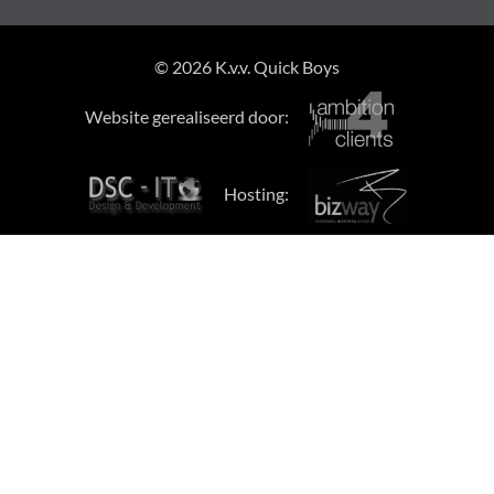
© 2026 K.v.v. Quick Boys
Website gerealiseerd door:
Hosting: