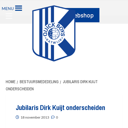
Ga
MENU
naar
Primary
de
Menu
inhoud
HOME
BESTUURSMEDEDELING
JUBILARIS DIRK KUIJT
ONDERSCHEIDEN
Jubilaris Dirk Kuijt onderscheiden
18 november 2013
0