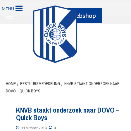
Ga
MENU
naar
Primary
de
Menu
inhoud
HOME
BESTUURSMEDEDELING
KNVB STAAKT ONDERZOEK NAAR
DOVO – QUICK BOYS
KNVB staakt onderzoek naar DOVO –
Quick Boys
14 oktober 2013
0