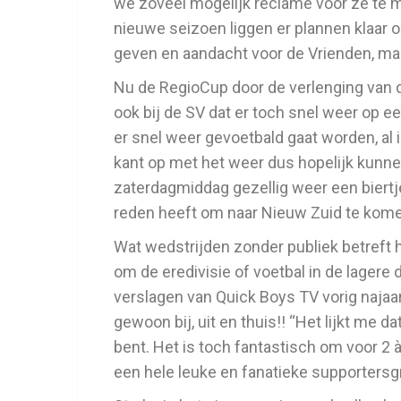
we zoveel mogelijk reclame voor ze te m
nieuwe seizoen liggen er plannen klaar o
geven en aandacht voor de Vrienden, maa
Nu de RegioCup door de verlenging van d
ook bij de SV dat er toch snel weer op e
er snel weer gevoetbald gaat worden, al
kant op met het weer dus hopelijk kunn
zaterdagmiddag gezellig weer een biertj
reden heeft om naar Nieuw Zuid te kome
Wat wedstrijden zonder publiek betreft h
om de eredivisie of voetbal in de lagere d
verslagen van Quick Boys TV vorig najaa
gewoon bij, uit en thuis!! “Het lijkt me 
bent. Het is toch fantastisch om voor 2 
een hele leuke en fanatieke supportersg