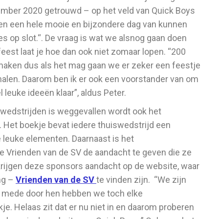
ptember 2020 getrouwd – op het veld van Quick Boys
en een hele mooie en bijzondere dag van kunnen
es op slot.“. De vraag is wat we alsnog gaan doen
eest laat je hoe dan ook niet zomaar lopen. “200
aken dus als het mag gaan we er zeker een feestje
halen. Daarom ben ik er ook een voorstander van om
l leuke ideeën klaar”, aldus Peter.
swedstrijden is weggevallen wordt ook het
Het boekje bevat iedere thuiswedstrijd een
e leuke elementen. Daarnaast is het
 Vrienden van de SV de aandacht te geven die ze
 krijgen deze sponsors aandacht op de website, waar
ng –
Vrienden van de SV
te vinden zijn. “We zijn
nt mede door hen hebben we toch elke
e. Helaas zit dat er nu niet in en daarom proberen