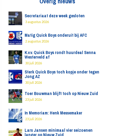
Overig nieuws
Secretariaat deze week gesloten
3 augustus 2026
Matig Quick Boys onderuit bij AFC
2 augustus 2026
K.v.v. Quick Boys rondt huurdeal Senna
Westerveld af
30 juli 2026
Sterk Quick Boys toch kopje onder tegen
Jong AZ
30 juli 2026
Toer Bouwman blijft toch op Nieuw Zuid
23 juli 2026
In Memoriam: Henk Messemaker
23 juli 2026
Lars Jansen minimaal vier seizoenen
langer op Nieuw Zuid