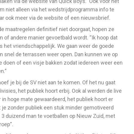
aken via de website van Quick Boys.” Ook voor het
m niet alleen via het wedstrijdprogramma info te
r ook meer via de website of een nieuwsbrief.
e maatregelen definitief niet doorgaat, hopen ze
en of andere manier gevoetbald wordt. “Ik hoop dat
 is het vriendschappelijk. We gaan weer de goede
en snel de terrassen weer open. Dan kunnen we op
e doen of een visje bakken zodat iedereen weer een
n.”
oef je bij de SV niet aan te komen. Of het nu gaat
ivisies, het publiek hoort erbij. Ook al werden de live
r in hoge mate gewaardeerd, het publiek hoort er
dat je zonder publiek een stuk minder gemotiveerd
à 3 duizend man te voetballen op Nieuw Zuid, met
roep”.