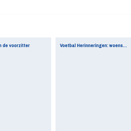
 de voorzitter
Voetbal Herinneringen: woensdag a.s. trappen we af!