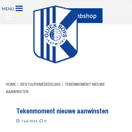
Ga
MENU
naar
Primary
de
Menu
inhoud
HOME
BESTUURSMEDEDELING
TEKENMOMENT NIEUWE
AANWINSTEN
Tekenmoment nieuwe aanwinsten
7 juli 2016
0