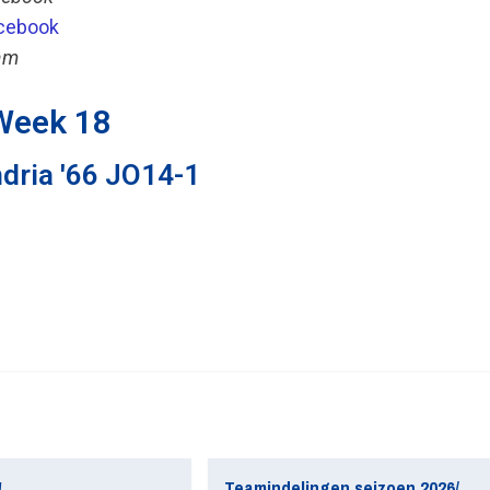
cebook
am
Week 18
dria '66 JO14-1
!
Teamindelingen seizoen 2026/2027