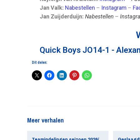
Jan Valk:
Nabestellen
–
Instagram
–
Fa
Jan Zuijderduijn:
Nabestellen
–
Instagr
Quick Boys JO14-1 - Alexan
Dit delen:
Meer verhalen
Teamindelingen seizoen 2026/2027 update
Geslaagd