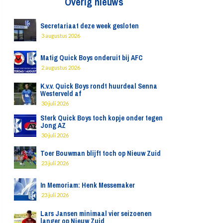
Overig nieuws
Secretariaat deze week gesloten
3 augustus 2026
Matig Quick Boys onderuit bij AFC
2 augustus 2026
K.v.v. Quick Boys rondt huurdeal Senna
Westerveld af
30 juli 2026
Sterk Quick Boys toch kopje onder tegen
Jong AZ
30 juli 2026
Toer Bouwman blijft toch op Nieuw Zuid
23 juli 2026
In Memoriam: Henk Messemaker
23 juli 2026
Lars Jansen minimaal vier seizoenen
langer op Nieuw Zuid