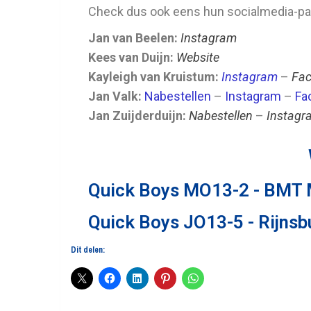
Check dus ook eens hun socialmedia-pag
Jan van Beelen:
Instagram
Kees van Duijn:
Website
Kayleigh van Kruistum:
Instagram
–
Fa
Jan Valk:
Nabestellen
–
Instagram
–
Fa
Jan Zuijderduijn:
Nabestellen
–
Instagr
Quick Boys MO13-2 - BMT
Quick Boys JO13-5 - Rijns
Dit delen: