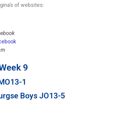
ina’s of websites:
cebook
cebook
am
Week 9
 MO13-1
burgse Boys JO13-5