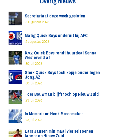
Overig nieuws
Secretariaat deze week gesloten
3 augustus 2026
Matig Quick Boys onderuit bij AFC
2 augustus 2026
K.v.v. Quick Boys rondt huurdeal Senna
Westerveld af
30 juli 2026
Sterk Quick Boys toch kopje onder tegen
Jong AZ
30 juli 2026
Toer Bouwman blijft toch op Nieuw Zuid
23 juli 2026
In Memoriam: Henk Messemaker
23 juli 2026
Lars Jansen minimaal vier seizoenen
langer op Nieuw Zuid