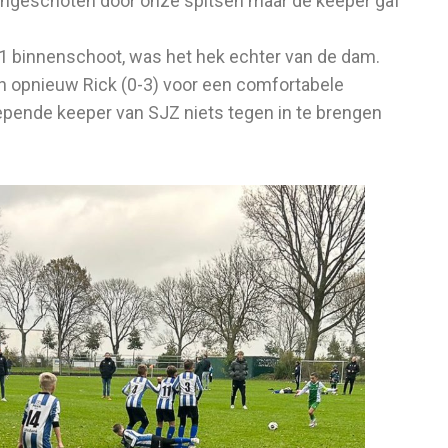
 ingeschoten door onze spitsen maar de keeper gaf
-1 binnenschoot, was het hek echter van de dam.
n opnieuw Rick (0-3) voor een comfortabele
epende keeper van SJZ niets tegen in te brengen