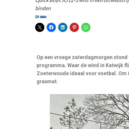
Quick Boys JO12-3 wist in een uitwedstri
binden
Dit delen:
Op een vroege zaterdagmorgen stond v
programma. Waar de wind in Katwijk fl
Zoeterwoude ideaal voor voetbal. Om 8
grasmat.