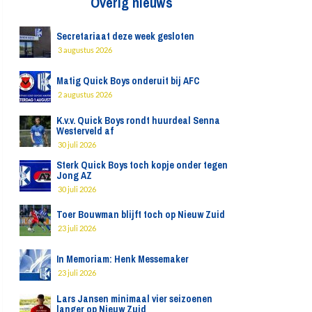
Overig nieuws
Secretariaat deze week gesloten
3 augustus 2026
Matig Quick Boys onderuit bij AFC
2 augustus 2026
K.v.v. Quick Boys rondt huurdeal Senna
Westerveld af
30 juli 2026
Sterk Quick Boys toch kopje onder tegen
Jong AZ
30 juli 2026
Toer Bouwman blijft toch op Nieuw Zuid
23 juli 2026
In Memoriam: Henk Messemaker
23 juli 2026
Lars Jansen minimaal vier seizoenen
langer op Nieuw Zuid