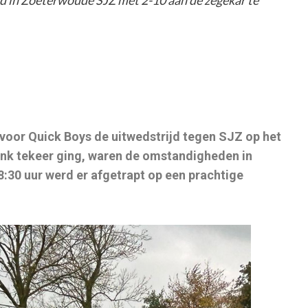
jd in Zoeterwoude SJZ met 2-10 aan de zegekar te
oor Quick Boys de uitwedstrijd tegen SJZ op het
ink tekeer ging, waren de omstandigheden in
:30 uur werd er afgetrapt op een prachtige