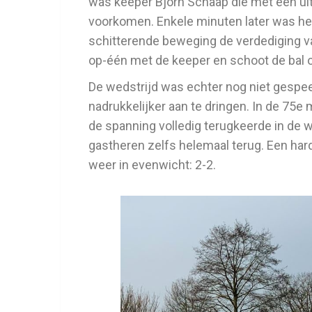
was keeper Bjorn Schaap die met een uit
voorkomen. Enkele minuten later was h
schitterende beweging de verdediging v
op-één met de keeper en schoot de bal o
De wedstrijd was echter nog niet gespe
nadrukkelijker aan te dringen. In de 75e 
de spanning volledig terugkeerde in de 
gastheren zelfs helemaal terug. Een hard
weer in evenwicht: 2-2.