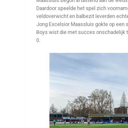
Maassluis begon aftastend aan de wedstr
Daardoor speelde het spel zich voornamel
veldoverwicht en balbezit leverden echt
Jong Excelsior Maassluis gokte op een s
Boys wist die met succes onschadelijk t
0.