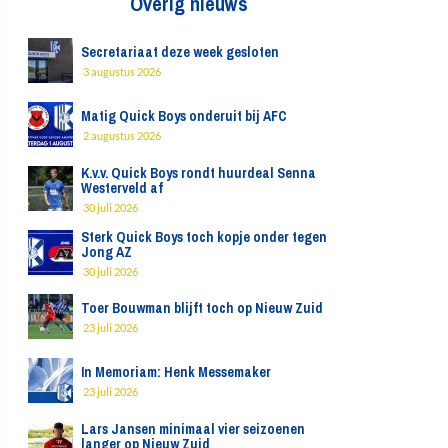
Overig nieuws
Secretariaat deze week gesloten
3 augustus 2026
Matig Quick Boys onderuit bij AFC
2 augustus 2026
K.v.v. Quick Boys rondt huurdeal Senna
Westerveld af
30 juli 2026
Sterk Quick Boys toch kopje onder tegen
Jong AZ
30 juli 2026
Toer Bouwman blijft toch op Nieuw Zuid
23 juli 2026
In Memoriam: Henk Messemaker
23 juli 2026
Lars Jansen minimaal vier seizoenen
langer op Nieuw Zuid