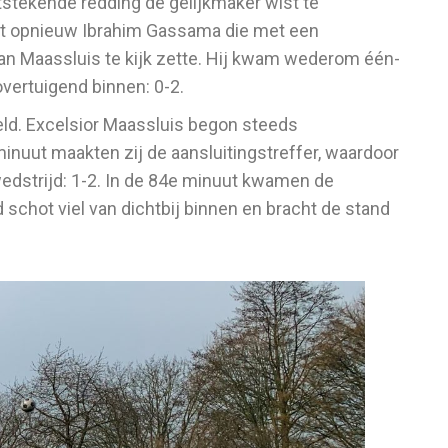
stekende redding de gelijkmaker wist te
et opnieuw Ibrahim Gassama die met een
an Maassluis te kijk zette. Hij kwam wederom één-
vertuigend binnen: 0-2.
eld. Excelsior Maassluis begon steeds
minuut maakten zij de aansluitingstreffer, waardoor
wedstrijd: 1-2. In de 84e minuut kwamen de
 schot viel van dichtbij binnen en bracht de stand