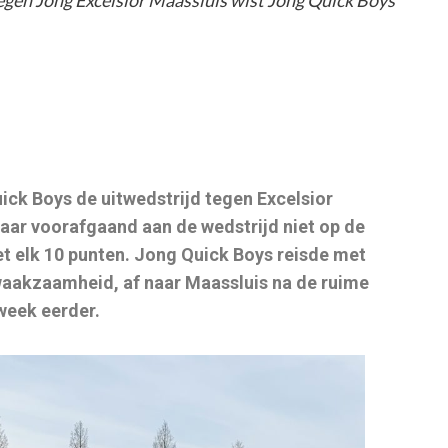
tegen Jong Excelsior Maassluis wist Jong Quick Boys
ck Boys de uitwedstrijd tegen Excelsior
kaar voorafgaand aan de wedstrijd niet op de
et elk 10 punten. Jong Quick Boys reisde met
aakzaamheid, af naar Maassluis na de ruime
week eerder.