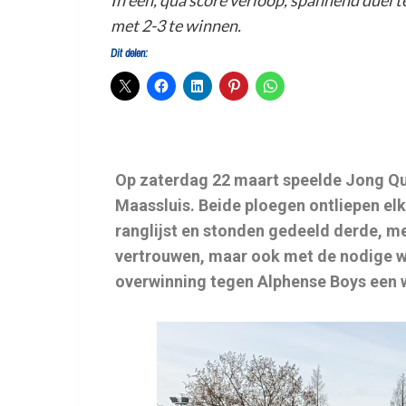
In een, qua score verloop, spannend duel 
met 2-3 te winnen.
Dit delen:
Op zaterdag 22 maart speelde Jong Qui
Maassluis. Beide ploegen ontliepen el
ranglijst en stonden gedeeld derde, m
vertrouwen, maar ook met de nodige w
overwinning tegen Alphense Boys een 