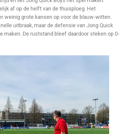
ijd en liet Jong Quick Boys het spel maken.
ijk af op de helft van de thuisploeg. Het
er weinig grote kansen op voor de blauw-witten.
nelle uitbraak, maar de defensie van Jong Quick
e maken. De ruststand bleef daardoor steken op 0-