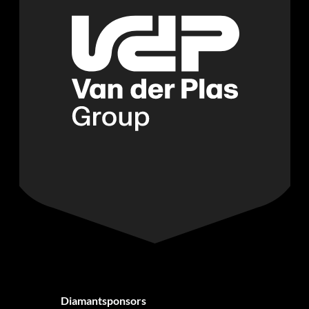
Diamantsponsors