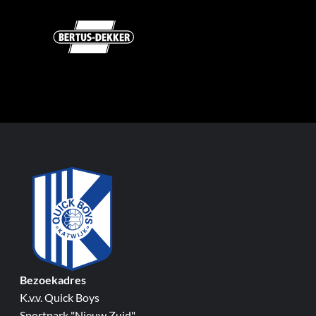
Bezoekadres
K.v.v. Quick Boys
Sportpark "Nieuw Zuid"